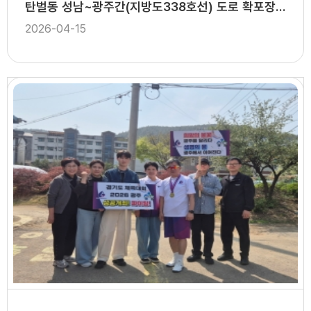
탄벌동 성남~광주간(지방도338호선) 도로 확포장공사 개통식
2026-04-15