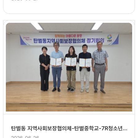
탄벌동 지역사회보장협의체-탄벌중학교-7R청소년공감센터, 위기 학생 지원을 위한 업무협약 체결