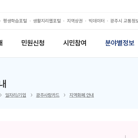
평생학습포털
생활지리웹포털
지역상권
빅데이터
광주시 교통정
개
민원신청
시민참여
분야별정보
내
리스트 열기
일자리/기업
광주사랑카드
지역화폐 안내