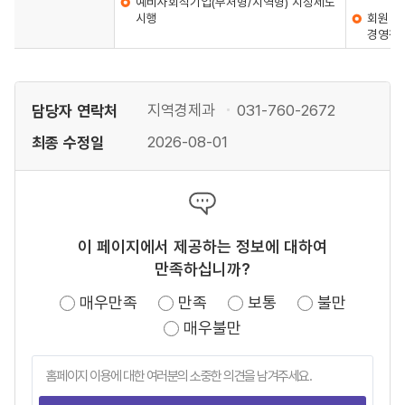
예비사회적기업(부처형/지역형) 지정제도
시행
회원 모
경영참
담당자 연락처
지역경제과
031-760-2672
최종 수정일
2026-08-01
이 페이지에서 제공하는 정보에 대하여
만족하십니까?
매우만족
만족
보통
불만
매우불만