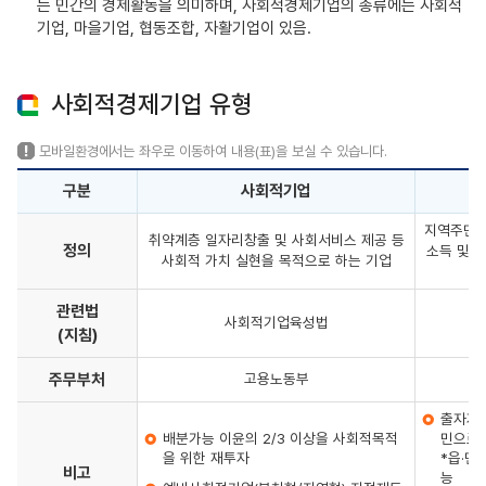
는 민간의 경제활동을 의미하며, 사회적경제기업의 종류에는 사회적
기업, 마을기업, 협동조합, 자활기업이 있음.
사회적경제기업 유형
모바일환경에서는 좌우로 이동하여 내용(표)을 보실 수 있습니다.
구분
사회적기업
지역주민이
취약계층 일자리창출 및 사회서비스 제공 등
정의
소득 및 
사회적 가치 실현을 목적으로 하는 기업
관련법
사회적기업육성법
(지침)
주무부처
고용노동부
출자자 
배분가능 이윤의 2/3 이상을 사회적목적
민으로 
을 위한 재투자
*읍·면
비고
능