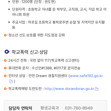
인원 : 1200명 (단장 : 권도현)
단원자격 : 초등학교 자녀를 둔 학부모, 교직원, 교사, 각급 학교 어
머니회 회원
주요사업 : 하굣길 초등학교 통학로주변 순찰 및 지역치안 유지활
동
청소년 선도·보호를 위한 지도점검 강화
학교폭력 신고·상담
24시간 전화 : 국번 없이 117(학교폭력 신고센터)
휴대전화 문자 : 수신인#1388, #0117로 문자전송
인터넷 상담 : 안전 Dream 경찰지원센터 (
www.safe182.go.kr
)
학교폭력예방 도란도란 :
http://www.dorandoran.go.kr
담당자 연락처
평생교육과
031-760-8949