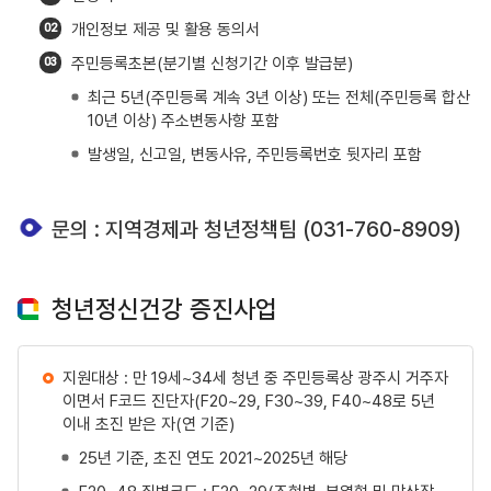
개인정보 제공 및 활용 동의서
02
주민등록초본(분기별 신청기간 이후 발급분)
03
최근 5년(주민등록 계속 3년 이상) 또는 전체(주민등록 합산
10년 이상) 주소변동사항 포함
발생일, 신고일, 변동사유, 주민등록번호 뒷자리 포함
문의 : 지역경제과 청년정책팀 (031-760-8909)
청년정신건강 증진사업
지원대상 : 만 19세~34세 청년 중 주민등록상 광주시 거주자
이면서 F코드 진단자(F20~29, F30~39, F40~48로 5년
이내 초진 받은 자(연 기준)
25년 기준, 초진 연도 2021~2025년 해당
F20~48 질병코드 : F20~29(조현병, 분열형 및 망상장