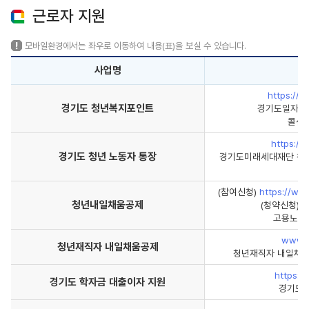
근로자 지원
모바일환경에서는 좌우로 이동하여 내용(표)을 보실 수 있습니다.
사업명
https://y
경기도 청년복지포인트
경기도일자리
콜센터
https://
경기도 청년 노동자 통장
경기도미래세대재단 청년노
(참여신청)
https://ww
청년내일채움공제
(청약신청)
w
고용노동부
www.s
청년재직자 내일채움공제
청년재직자 내일채움공
https://
경기도 학자금 대출이자 지원
경기도 