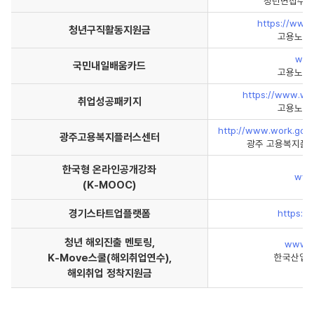
청년면접수당 
https://www.
청년구직활동지원금
고용노동부
www
국민내일배움카드
고용노동부
https://www.wo
취업성공패키지
고용노동부
http://www.work.go.
광주고용복지플러스센터
광주 고용복지플러스
한국형 온라인공개강좌
www
(K-MOOC)
경기스타트업플랫폼
https://
청년 해외진출 멘토링,
www.wo
K-Move스쿨(해외취업연수),
한국산업인
☎
해외취업 정착지원금