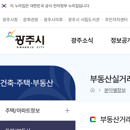
바로가기 메뉴
이 누리집은 대한민국 공식 전자정부 누리집입니다.
광주시청
문화관광
광주시의회
광주시 시립도서관
주민자치센터
SITEMAP
광주소식
정보공
부동산실거
건축·주택·부동산
본문 인쇄
sns 공유 
분야별정보
주택/아파트정보
부동산거