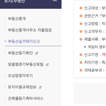
토지/부동산
신고대상 : 
관련근거 :「
부동산중개
신고방법 : 
부동산중개사무소 자율점검
신고의무자 :
제출서류 : 
부동산실거래가신고
위임의 경우
부동산등기확인
신고기한 :
계
처리기한 : 
맞춤형경기부동산포털
과태료부과 :
조상땅찾아주기
토지이용규제정보
건축물등기촉탁서비스