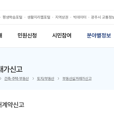
평생학습포털
생활지리웹포털
지역상권
빅데이터
광주시 교통정
개
민원신청
시민참여
분야별정보
래가신고
리스트 열기
건축·주택·부동산
토지/부동산
부동산실거래가신고
래계약신고