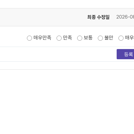
최종 수정일
2026-0
매우만족
만족
보통
불만
매우