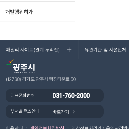
개발행위허가
패밀리 사이트(관계 누리집)
유관기관 및 시설단체
(12738) 경기도 광주시 행정타운로 50
대표전화번호
031-760-2000
부서별 팩스안내
광주시 페이스북 바로가기
바로가기
광주시 카카오플러스 바로가기
광주시 블로그 바로가기
광주시 인스타그램 바
광주시 유튜브 
이용안내
개인정보처리방침
영상정보처리기기운영관리방