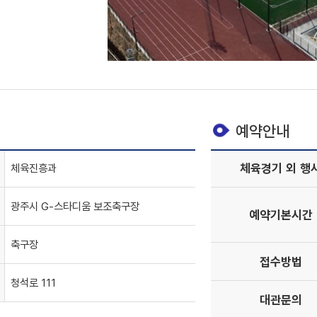
예약안내
체육경기 외 행
체육진흥과
광주시 G-스타디움 보조축구장
예약기본시간
축구장
접수방법
청석로 111
대관문의