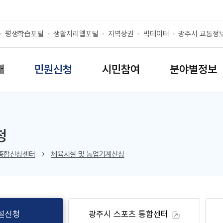
평생학습포털
생활지리웹포털
지역상권
빅데이터
광주시 교통정
개
민원신청
시민참여
분야별정보
청
리스트 열기
종합신청센터
체육시설 및 농업기계신청
설신청
광주시 스포츠 통합센터