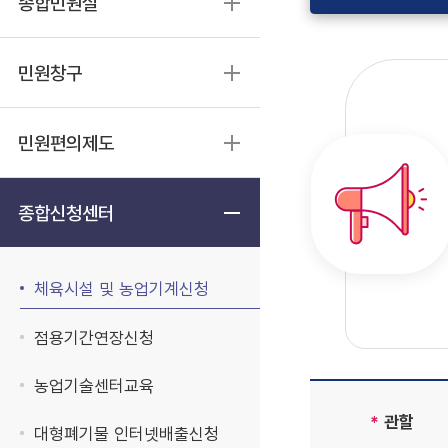
종합민원실
민원창구
민원편의제도
종합신청센터
체육시설 및 농업기계신청
점용기간연장신청
농업기술센터교육
*
관할
대형폐기물 인터넷배출신청