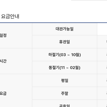
 요금안내
대관가능일
일정
휴관일
하절기(03 ~ 10월)
시간
동절기(11 ~ 02월)
평일
요금
주말
공휴일