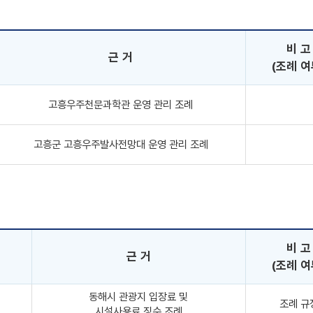
비 고
근 거
(조례 여
고흥우주천문과학관 운영 관리 조례
고흥군 고흥우주발사전망대 운영 관리 조례
비 고
근 거
(조례 여
동해시 관광지 입장료 및
조례 규
시설사용료 징수 조례