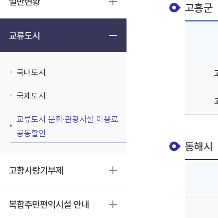
일반현황
고흥군
교류도시
국내도시
국제도시
교류도시 문화·관광시설 이용료
공동할인
동해시
고향사랑기부제
복합주민편익시설 안내