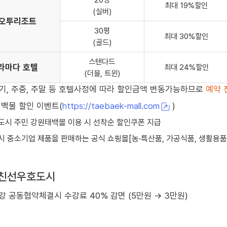
최대 19%할인
(실버)
오투리조트
30평
최대 30%할인
(골드)
스탠다드
라마다 호텔
최대 24%할인
(더블, 트윈)
수기, 주중, 주말 등 호텔사정에 따라 할인금액 변동가능하므로
예약 
태백몰 할인 이벤트(
https://taebaek-mall.com
)
도시 주민 강원태백몰 이용 시 선착순 할인쿠폰 지급
시 중소기업 제품을 판매하는 공식 쇼핑몰[농·특산품, 가공식품, 생활용품
 친선우호도시
 공동협약체결시 수강료 40% 감면 (5만원 → 3만원)