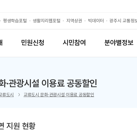
평생학습포털
생활지리웹포털
지역상권
빅데이터
광주시 교통정
개
민원신청
시민참여
분야별정보
화·관광시설 이용료 공동할인
리스트 열기
교류도시
교류도시 문화·관광시설 이용료 공동할인
면 지원 현황