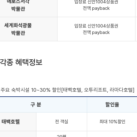
에로스서각
입장료 신안1004상품권
전액 payback
박물관
세계화석광물
입장료 신안1004상품권
전액 payback
박물관
 각종 혜택정보
주요 숙박시설 10~30% 할인[태백호텔, 오투리조트, 라마다호텔]
구 분
할인율
태백호텔
전 객실
최대 10%할인
20평