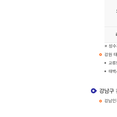
※ 성
강원 
교류
태백
강남구
강남인강