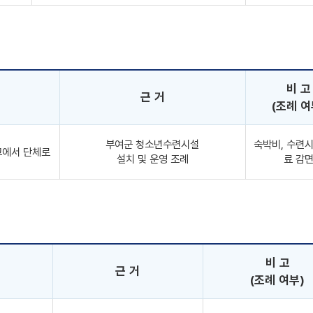
비 고
근 거
(조례 여
부여군 청소년수련시설
숙박비, 수련
교에서 단체로
설치 및 운영 조례
료 감
비 고
근 거
(조례 여부)