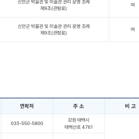
신안군 박물관 및 미술관 관리 운영 조례
여
제9조(관람료)
신안군 박물관 및 미술관 관리 운영 조례
여
제9조(관람료)
연락처
주 소
비 고
강원 태백시
033-550-5800
태백산로 4761