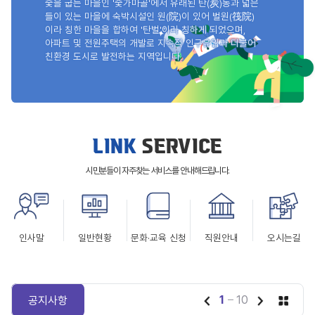
숯을 굽는 마을인 '숯가마골'에서 유래된 탄(炭)동과 넓은
들이 있는 마을에
숙박시설인 원(院)이 있어 벌원(筏院)
이라 칭한 마을을 합하여
'탄벌'이라 칭하게 되었으며,
아파트 및 전원주택의 개발로
지속적 인구유입과 더불어
친환경 도시로 발전하는 지역입니다.
LINK
SERVICE
시민분들이 자주찾는 서비스를
안내해드립니다.
인사말
일반현황
문화·교육 신청
직원안내
오시는길
1
10
공지사항
/