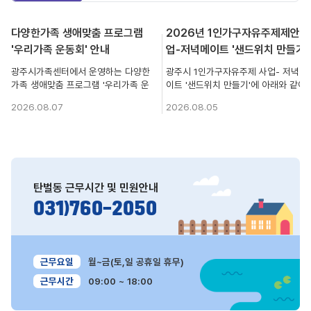
view
view
다양한가족 생애맞춤 프로그램
2026년 1인가구자유주제제안사
'우리가족 운동회' 안내
업-저녁메이트 '샌드위치 만들기'
참여자 모집
광주시가족센터에서 운영하는 다양한
광주시 1인가구자유주제 사업- 저녁메
가족 생애맞춤 프로그램 '우리가족 운
이트 '샌드위치 만들기'에 아래와 같이
동회' 참여가족을 모집중이오니 많은
참여자를 모집하오니, 많은 관심과 참
2026.08.07
2026.08.05
참여 부탁드립니다. ○ 모집기간 :
여 부탁드립니다. 가. 모집대상: 1인가
2026. 8. 7.(금)~2026. 8. 24.(월)
구 10명 나. 진행내용: 저녁메이트 ‘샌
○ 참여대상 : 7세(2020년생) 자녀를
드위치 만들기’ 다. 신청기간:
둔 30가족 ○ 행 사 일 : 2026. 9. 5.
2026.08.07.(금)~08.27.(목) 라. 신
(토) 10:00~15:00 ○ 행사장소 : 광주
청방법: 센터 홈페이지 회원가입 후, 신
시복지행정타운 4층 체육관(중앙로
청 마. 관련문의: 광주시가족센터 가족
탄벌동
근무시간 및 민원안내
199) ○ 관련문의 : 광주시가족센터 가
성장팀(070-4706-3622)
족성장팀 (☎070-4706-3628)
031)760-2050
근무요일
월~금(토,일 공휴일 휴무)
근무시간
09:00 ~ 18:00