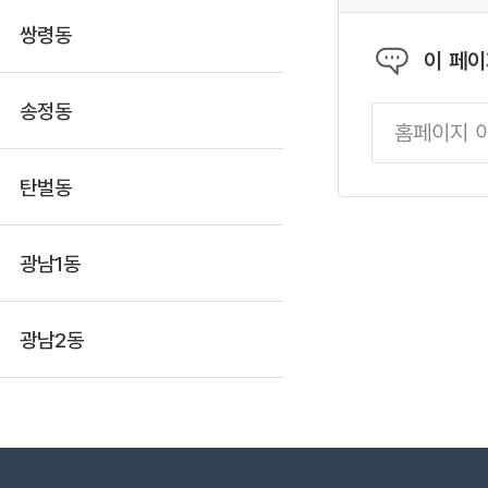
○ 관련문의 : 광주
쌍령동
장팀 (☎070-4706
이 페
송정동
탄벌동
광남1동
광남2동