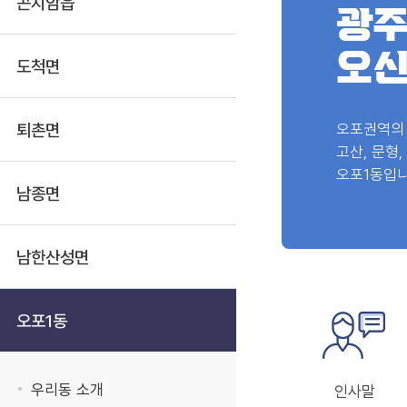
곤지암읍
광
오신
도척면
퇴촌면
오포권역의
고산, 문형
오포1동입니
남종면
남한산성면
오포1동
우리동 소개
인사말