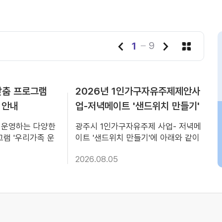
1
9
/
맞춤 프로그램
view
2026년 1인가구자유주제제안사
view
 안내
업-저녁메이트 '샌드위치 만들기'
참여자 모집
 운영하는 다양한
광주시 1인가구자유주제 사업- 저녁메
램 '우리가족 운
이트 '샌드위치 만들기'에 아래와 같이
모집중이오니 많은
참여자를 모집하오니, 많은 관심과 참
2026.08.05
○ 모집기간 :
여 부탁드립니다. 가. 모집대상: 1인가
26. 8. 24.(월) ○
구 10명 나. 진행내용: 저녁메이트 ‘샌
20년생) 자녀를 둔
드위치 만들기’ 다. 신청기간:
2026. 9. 5.(토)
2026.08.07.(금)~08.27.(목) 라. 신
 행사장소 : 광주시복
청방법: 센터 홈페이지 회원가입 후, 신
관(중앙로 199)
청 마. 관련문의: 광주시가족센터 가족