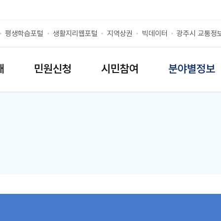
평생학습포털
생활지리웹포털
지역상권
빅데이터
광주시 교통정
개
민원신청
시민참여
분야별정보
리스트 열기