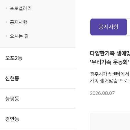
포토갤러리
공지사항
공지사항
오시는 길
view
다양한가족 생애
오포2동
'우리가족 운동회'
광주시가족센터에서
신현동
가족 생애맞춤 프로그
동회' 참여가족을 
2026.08.07
참여 부탁드립니다. 
능평동
2026. 8. 7.(금)~20
참여대상 : 7세(20
30가족 ○ 행 사 일 : 
경안동
10:00~15:00 ○
지행정타운 4층 체육