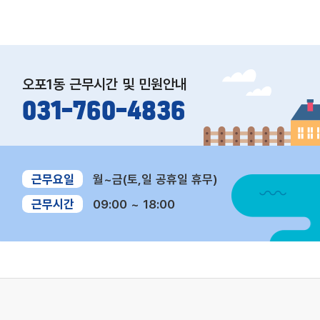
오포1동
근무시간 및 민원안내
031-760-4836
2026년 사회연대경제 청년 일경
view
사회적경제조직 대상
험 시범사업 2차 참여기업 모집
용 수요조사 안내
근무요일
월~금(토,일 공휴일 휴무)
[ 2026년 사회연대경제 청년 일경험
사회적경제조직을 대상
시범사업 ] - 사업내용 : 관내 미취업
활용 수요조사를 진행합니다
근무시간
09:00 ~ 18:00
청년의 사회연대경제 조직에서의 일경
사회적기업, (사회적)협
2026.07.30
2026.07.30
험 프로그램 제공(인건비 지원) - 지원
업, 마을기업 2. 조사내용
내용 (청년) 월 최대234만원(세전)임
건물 이용 희망 수요 3. 
금 지급, 4대보험 별도 지원/ (기업) 월
간 대부료 재산가액의 1%
20만원 운영비, 기업멘토수당 월15만
년 4. 선정방법 : 제한
원 지원 - 사업기간 : 2026. 9. ~ 12.
5. 문의 : 한국자산관
(최대 4개월) - 지원대상: 마을기업, 협
통합 콜센터(☎1899-00