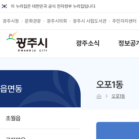
바로가기 메뉴
이 누리집은 대한민국 공식 전자정부 누리집입니다.
광주시청
문화관광
광주시의회
광주시 시립도서관
주민자치센터
SITEMAP
광주소식
정보공
오포1동
읍면동
본문 인쇄
sns 공유 
오포1동
초월읍