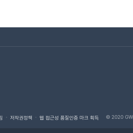
로가기
바로가기
© 2020 GW
침
저작권정책
웹 접근성 품질인증 마크 획득