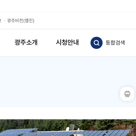
보
광주비전(웹진)
광주소개
시청안내
통합검색