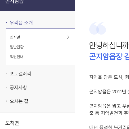
곤지암읍
우리읍 소개
인사말
안녕하십니까
일반현황
곤지암읍장 
직원안내
포토갤러리
자연을 담은 도시, 
공지사항
곤지암읍은 2011년
오시는 길
곤지암읍은 맑고 푸른
출 등 지역발전과 주
도척면
매년 풍성한 볼거리