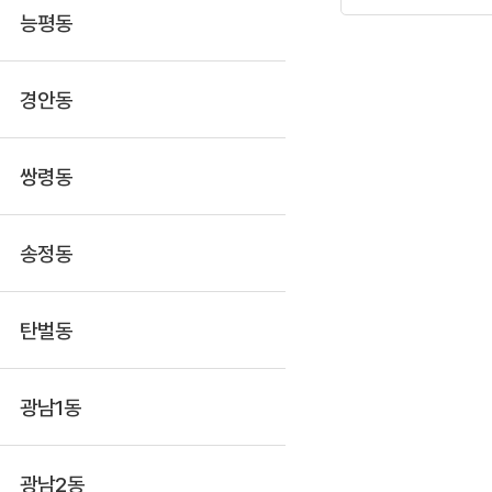
능평동
경안동
쌍령동
송정동
탄벌동
광남1동
광남2동