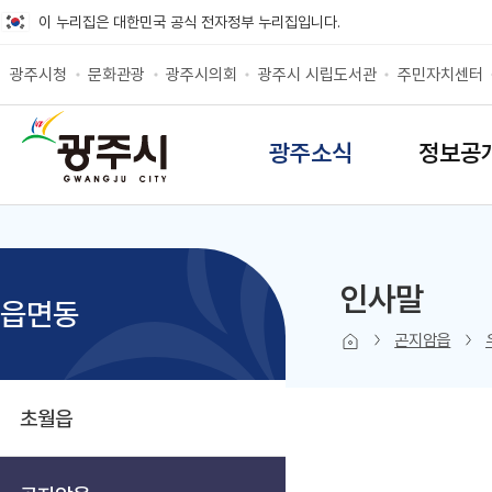
바로가기 메뉴
이 누리집은 대한민국 공식 전자정부 누리집입니다.
광주시청
문화관광
광주시의회
광주시 시립도서관
주민자치센터
SITEMAP
광주소식
정보공
인사말
읍면동
본문 인쇄
sns 공유 
곤지암읍
초월읍