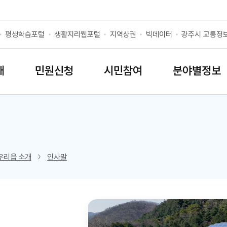
평생학습포털
생활지리웹포털
지역상권
빅데이터
광주시 교통정
개
민원신청
시민참여
분야별정보
리스트 열기
우리읍 소개
인사말