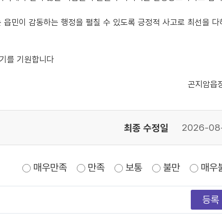
 읍민이 감동하는 행정을 펼칠 수 있도록 긍정적 사고로 최선을 
시기를 기원합니다
곤지암읍
최종 수정일
2026-08
매우만족
만족
보통
불만
매우