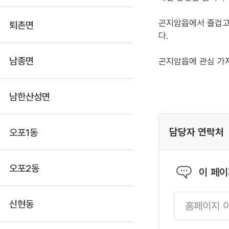
곤지암읍에서 즐겁고
퇴촌면
다.
남종면
곤지암읍에 관심 가
남한산성면
담당자 연락처
오포1동
오포2동
이 페
신현동