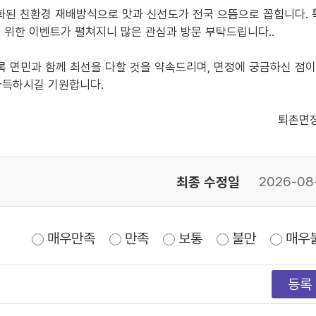
화된 친환경 재배방식으로 맛과 신선도가 전국 으뜸으로 꼽힙니다. 
 위한 이벤트가 펼쳐지니 많은 관심과 방문 부탁드립니다..
 면민과 함께 최선을 다할 것을 약속드리며, 면정에 궁금하신 점
가득하시길 기원합니다.
퇴촌면
최종 수정일
2026-08
매우만족
만족
보통
불만
매우