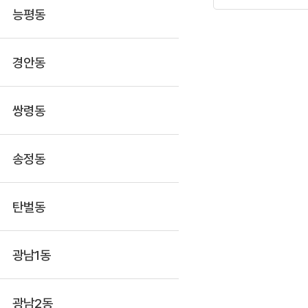
능평동
경안동
쌍령동
송정동
탄벌동
광남1동
광남2동