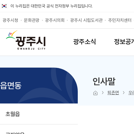
바로가기 메뉴
이 누리집은 대한민국 공식 전자정부 누리집입니다.
광주시청
문화관광
광주시의회
광주시 시립도서관
주민자치센터
SITEMAP
광주소식
정보공
인사말
읍면동
본문 인쇄
sns 공유 
퇴촌면
우
초월읍