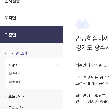
곤지암읍
도척면
퇴촌면
안녕하십니까
경기도 광주
우리면 소개
퇴촌면에 관심을 갖
인사말
일반현황
우리 퇴촌면은 광주
직원안내
조선시대 개국공신인
퇴촌면에는 팔당호,
포토갤러리
있는 관광지가 있습
공지사항