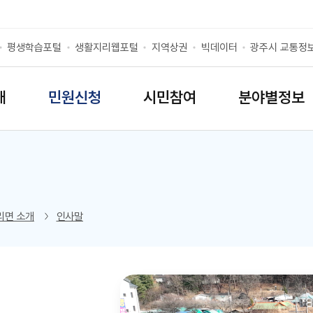
평생학습포털
생활지리웹포털
지역상권
빅데이터
광주시 교통정
개
민원신청
시민참여
분야별정보
리스트 열기
리면 소개
인사말