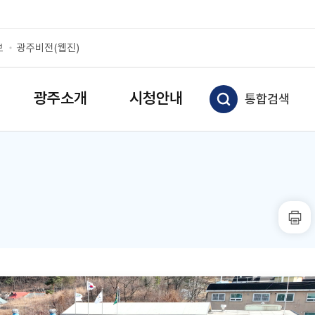
보
광주비전(웹진)
광주소개
시청안내
통합검색