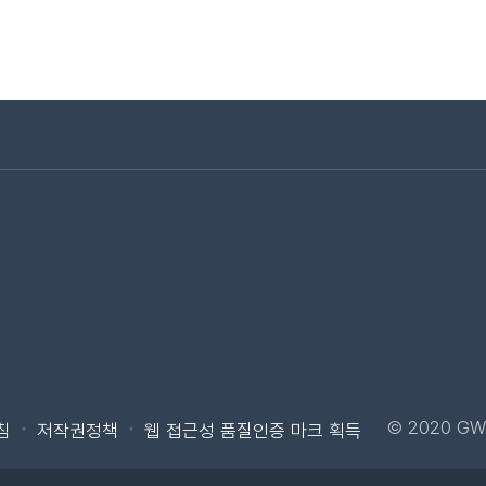
로가기
바로가기
© 2020 GW
침
저작권정책
웹 접근성 품질인증 마크 획득