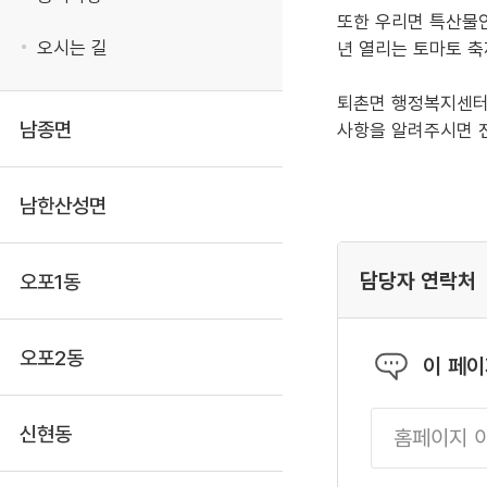
또한 우리면 특산물인
오시는 길
년 열리는 토마토 축
퇴촌면 행정복지센터에
남종면
사항을 알려주시면 
남한산성면
담당자 연락처
오포1동
오포2동
이 페
신현동