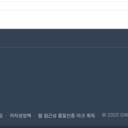
로가기
바로가기
© 2020 GW
침
저작권정책
웹 접근성 품질인증 마크 획득