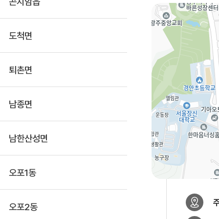
곤지암읍
도척면
퇴촌면
남종면
남한산성면
오포1동
오포2동