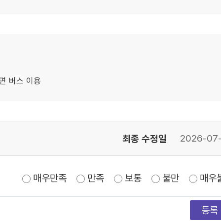
면 버스 이용
최종 수정일
2026-07
매우만족
만족
보통
불만
매우