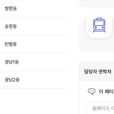
쌍령동
송정동
탄벌동
광남1동
담당자 연락처
광남2동
이 페