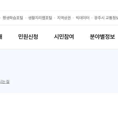
평생학습포털
생활지리웹포털
지역상권
빅데이터
광주시 교통정
개
민원신청
시민참여
분야별정보
리스트 열기
시는 길