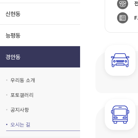
신현동
F
능평동
경안동
우리동 소개
포토갤러리
공지사항
오시는 길