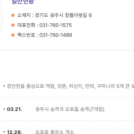
일반현황
소재지 : 경기도 광주시 창뜰아랫길 6
대표전화 : 031-760-1575
팩스번호 : 031-760-1489
경안천을 중심으로 역말, 양촌, 허산이, 딴뫼, 구머니의 5개 큰
03.21.
광주시 승격과 오포읍 승격(7개팀)
12.28.
오포읍 출장소 개소