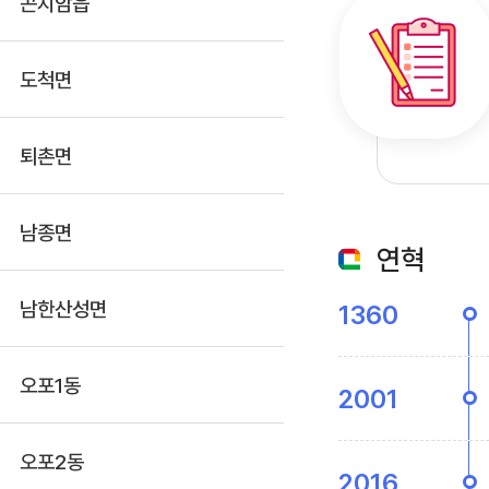
곤지암읍
도척면
퇴촌면
남종면
연혁
남한산성면
1360
오포1동
2001
오포2동
2016