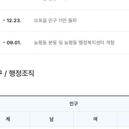
12.23.
오포읍 인구 11만 돌파
09.01.
능평동 분동 및 능평동 행정복지센터 개청
구 / 행정조직
인구
계
남
여