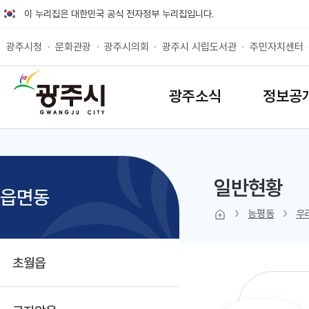
바로가기 메뉴
이 누리집은 대한민국 공식 전자정부 누리집입니다.
광주시청
문화관광
광주시의회
광주시 시립도서관
주민자치센터
SITEMAP
광주소식
정보공
일반현황
읍면동
본문 인쇄
sns 공유 
능평동
우
초월읍