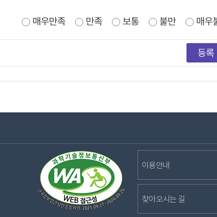
매우만족
만족
보통
불만
매우
이용안내
찾아오시는 길