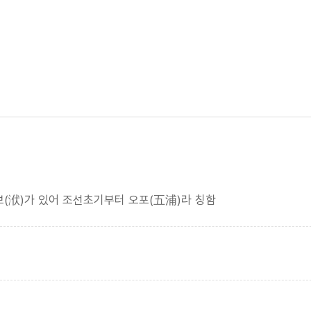
 보(洑)가 있어 조선초기부터 오포(五浦)라 칭함