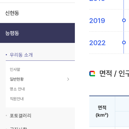
신현동
2019
능평동
2022
우리동 소개
인사말
면적 / 인
일반현황
명소 안내
직원안내
면적
(km²)
포토갤러리