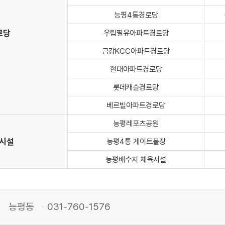
능평4통경로당
로당
우림필유아파트경로당
금강KCC아파트경로당
현대아파트경로당
롯데캐슬경로당
베르빌아파트경로당
능평레포츠공원
시설
능평4통 게이트볼장
능평배수지 체육시설
능평동
031-760-1576