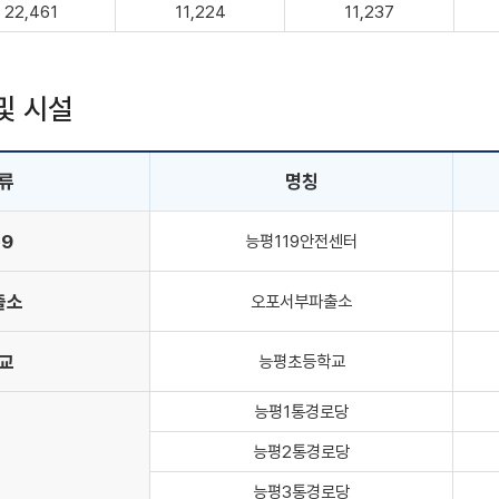
22,461
11,224
11,237
및 시설
류
명칭
19
능평119안전센터
출소
오포서부파출소
교
능평초등학교
능평1통경로당
능평2통경로당
능평3통경로당