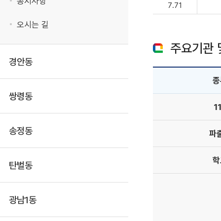
공지사항
7.71
오시는 길
주요기관 
경안동
종
쌍령동
1
송정동
파
학
탄벌동
광남1동