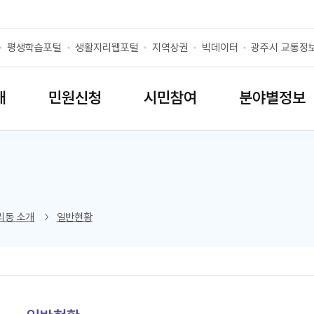
평생학습포털
생활지리웹포털
지역상권
빅데이터
광주시 교통정
개
민원신청
시민참여
분야별정보
리스트 열기
리동 소개
일반현황