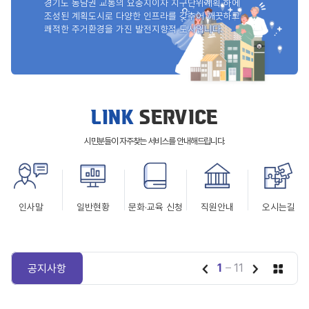
경기도 동남권 교통의 요충지이자 지구단위계획 하에
조성된 계획도시로
다양한 인프라를 갖추어 깨끗하고
쾌적한 주거환경을 가진 발전지향적 도시입니다.
LINK
SERVICE
시민분들이 자주찾는 서비스를
안내해드립니다.
인사말
일반현황
문화·교육 신청
직원안내
오시는길
1
11
공지사항
/