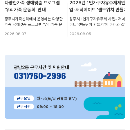
view
view
다양한가족 생애맞춤 프로그램
2026년 1인가구자유주제제안사
'우리가족 운동회' 안내
업-저녁메이트 '샌드위치 만들기'
참여자 모집
광주시가족센터에서 운영하는 다양한
광주시 1인가구자유주제 사업- 저녁메
가족 생애맞춤 프로그램 '우리가족 운
이트 '샌드위치 만들기'에 아래와 같이
동회' 참여가족을 모집중이오니 많은
참여자를 모집하오니, 많은 관심과 참
2026.08.07
2026.08.05
참여 부탁드립니다. ○ 모집기간 :
여 부탁드립니다. 가. 모집대상: 1인가
2026. 8. 7.(금)~2026. 8. 24.(월)
구 10명 나. 진행내용: 저녁메이트 ‘샌
○ 참여대상 : 7세(2020년생) 자녀를
드위치 만들기’ 다. 신청기간:
둔 30가족 ○ 행 사 일 : 2026. 9. 5.
2026.08.07.(금)~08.27.(목) 라. 신
(토) 10:00~15:00 ○ 행사장소 : 광주
청방법: 센터 홈페이지 회원가입 후, 신
시복지행정타운 4층 체육관(중앙로
청 마. 관련문의: 광주시가족센터 가족
광남2동
근무시간 및 민원안내
199) ○ 관련문의 : 광주시가족센터 가
성장팀(070-4706-3622)
족성장팀 (☎070-4706-3628)
031)760-2996
근무요일
월~금(토,일 공휴일 휴무)
근무시간
09:00 ~ 18:00