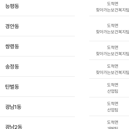
도척면
능평동
찾아가는보건복지
경안동
도척면
찾아가는보건복지
쌍령동
도척면
찾아가는보건복지
송정동
도척면
찾아가는보건복지
도척면
탄벌동
산업팀
도척면
광남1동
산업팀
도척면
광남2동
개발팀