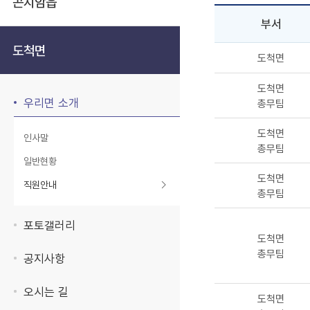
곤지암읍
부서
도척면
도척면
도척면
우리면 소개
총무팀
도척면
인사말
총무팀
일반현황
도척면
직원안내
총무팀
포토갤러리
도척면
총무팀
공지사항
오시는 길
도척면