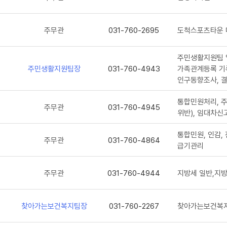
주무관
031-760-2695
도척스포츠타운 
주민생활지원팀 
주민생활지원팀장
031-760-4943
가족관계등록 기
인구동향조사, 
통합민원처리, 주
주무관
031-760-4945
위반), 임대차신
통합민원, 인감,
주무관
031-760-4864
급기관리
주무관
031-760-4944
지방세 일반,지
찾아가는보건복지팀장
031-760-2267
찾아가는보건복지
팀