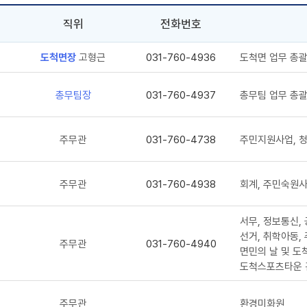
직위
전화번호
도척면장
고형근
031-760-4936
도척면 업무 총
총무팀장
031-760-4937
총무팀 업무 총
주무관
031-760-4738
주민지원사업, 
주무관
031-760-4938
회계, 주민숙원사
서무, 정보통신, 
선거, 취학아동,
주무관
031-760-4940
면민의 날 및 도
도척스포츠타운 
주무관
환경미화원