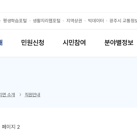
평생학습포털
생활지리웹포털
지역상권
빅데이터
광주시 교통정
개
민원신청
시민참여
분야별정보
리스트 열기
리면 소개
직원안내
 페이지 2