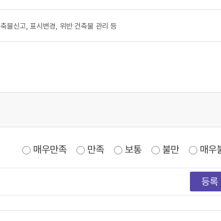
축물신고, 표시변경, 위반 건축물 관리 등
매우만족
만족
보통
불만
매우