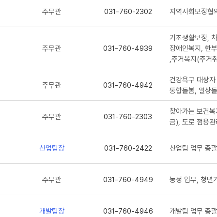
주무관
031-760-2302
지역사회보장협의체
팀
기초생활보장, 차
주무관
031-760-4939
장애인복지, 한부
팀
,주거복지(주거취
건강욕구 대상자 
주무관
031-760-4942
팀
통합돌봄, 일상돌
찾아가는 보건복지
주무관
031-760-2303
팀
금), 도로 점용
산업팀장
031-760-2422
산업팀 업무 총
주무관
031-760-4949
농정 업무, 청년
개발팀장
031-760-4946
개발팀 업무 총