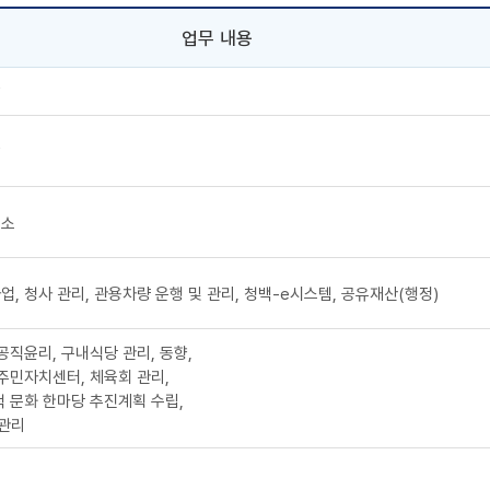
업무 내용
괄
괄
청소
업, 청사 관리, 관용차량 운행 및 관리, 청백-e시스템, 공유재산(행정)
공직윤리, 구내식당 관리, 동향,
 주민자치센터, 체육회 관리,
척 문화 한마당 추진계획 수립,
관리