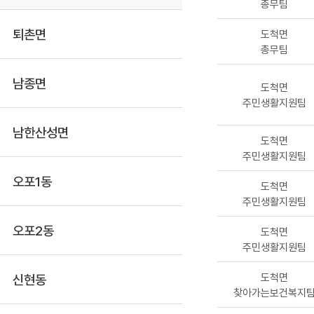
총무팀
퇴촌면
도척면
총무팀
남종면
도척면
주민생활지원팀
남한산성면
도척면
주민생활지원팀
오포1동
도척면
주민생활지원팀
오포2동
도척면
주민생활지원팀
도척면
신현동
찾아가는보건복지