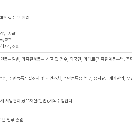
대관 접수 및 관리
업무 총괄
록/교합
결격사유조회
민등록일반, 가족관계등록 신고 및 접수, 외국인, 과태료(가족관계등록법, 
고
 전입, 주민등록사실조사 및 직권조치, 주민등록증 업무, 증지요금계기관리, 
방세 체납관리,공유재산(일반),세외수입관리
팀 업무 총괄