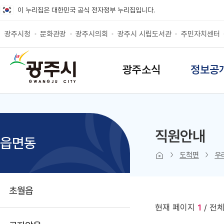
바로가기 메뉴
이 누리집은 대한민국 공식 전자정부 누리집입니다.
광주시청
문화관광
광주시의회
광주시 시립도서관
주민자치센터
SITEMAP
광주소식
정보공
직원안내
읍면동
본문 인쇄
sns 공유 
도척면
우
초월읍
현재 페이지
1
/ 전체