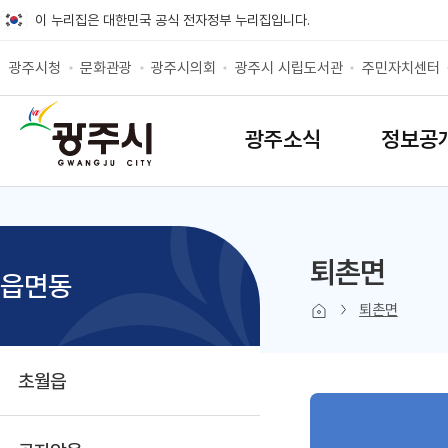
바로가기 메뉴
이 누리집은 대한민국 공식 전자정부 누리집입니다.
광주시청
문화관광
광주시의회
광주시 시립도서관
주민자치센터
SITEMAP
광주소식
정보공
퇴촌면
읍면동
본문 인쇄
sns 공유 
퇴촌면
초월읍