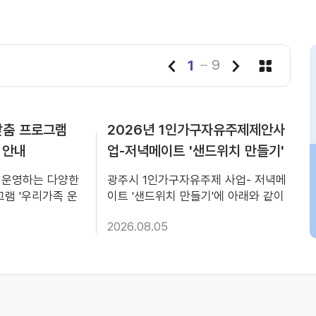
1
9
/
맞춤 프로그램
view
2026년 1인가구자유주제제안사
view
 안내
업-저녁메이트 '샌드위치 만들기'
참여자 모집
 운영하는 다양한
광주시 1인가구자유주제 사업- 저녁메
램 '우리가족 운
이트 '샌드위치 만들기'에 아래와 같이
모집중이오니 많은
참여자를 모집하오니, 많은 관심과 참
2026.08.05
○ 모집기간 :
여 부탁드립니다. 가. 모집대상: 1인가
26. 8. 24.(월) ○
구 10명 나. 진행내용: 저녁메이트 ‘샌
20년생) 자녀를 둔
드위치 만들기’ 다. 신청기간:
2026. 9. 5.(토)
2026.08.07.(금)~08.27.(목) 라. 신
 행사장소 : 광주시복
청방법: 센터 홈페이지 회원가입 후, 신
관(중앙로 199)
청 마. 관련문의: 광주시가족센터 가족