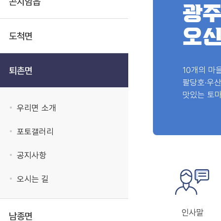
곤지암읍
광
오신
도척면
퇴촌면
10개의 마
팔당호·우산
맛있는 토마
우리면 소개
포토갤러리
공지사항
오시는 길
인사말
남종면