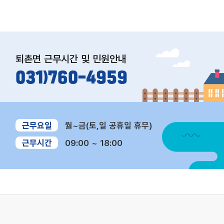
퇴촌면
근무시간 및 민원안내
031)760-4959
2026년 사회연대경제 청년 일경
view
사회적경제조직 대상
험 시범사업 2차 참여기업 모집
용 수요조사 안내
근무요일
월~금(토,일 공휴일 휴무)
[ 2026년 사회연대경제 청년 일경험
사회적경제조직을 대상
시범사업 ] - 사업내용 : 관내 미취업
활용 수요조사를 진행합니다
근무시간
09:00 ~ 18:00
청년의 사회연대경제 조직에서의 일경
사회적기업, (사회적)협
2026.07.30
2026.07.30
험 프로그램 제공(인건비 지원) - 지원
업, 마을기업 2. 조사내용
내용 (청년) 월 최대234만원(세전)임
건물 이용 희망 수요 3. 
금 지급, 4대보험 별도 지원/ (기업) 월
간 대부료 재산가액의 1%
20만원 운영비, 기업멘토수당 월15만
년 4. 선정방법 : 제한
원 지원 - 사업기간 : 2026. 9. ~ 12.
5. 문의 : 한국자산관
(최대 4개월) - 지원대상: 마을기업, 협
통합 콜센터(☎1899-00