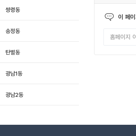
○ 관련문의 : 광주
쌍령동
장팀 (☎070-4706
이 페
송정동
탄벌동
광남1동
광남2동