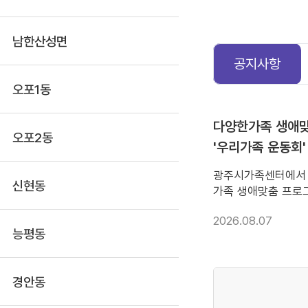
남한산성면
공지사항
오포1동
view
다양한가족 생애
오포2동
'우리가족 운동회'
광주시가족센터에서
신현동
가족 생애맞춤 프로그
동회' 참여가족을 
2026.08.07
참여 부탁드립니다. 
능평동
2026. 8. 7.(금)~20
참여대상 : 7세(20
30가족 ○ 행 사 일 : 
경안동
10:00~15:00 ○
지행정타운 4층 체육