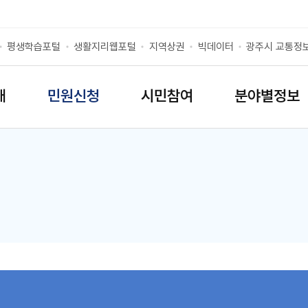
평생학습포털
생활지리웹포털
지역상권
빅데이터
광주시 교통정
개
민원신청
시민참여
분야별정보
리스트 열기