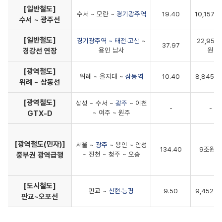
[일반철도]
수서 ~ 모란 ~
경기광주역
19.40
10,157
수서 ~ 광주선
[일반철도]
경기광주역 ~ 태전·고산
~
22,952
37.97
경강선 연장
용인 남사
원
[광역철도]
위례 ~ 을지대 ~
삼동역
10.40
8,845억
위례 ~ 삼동선
[광역철도]
삼성 ~ 수서 ~
광주
~ 이천
-
-
GTX-D
~ 여주 ~ 원주
[광역철도(민자)]
서울 ~
광주
~ 용인 ~ 안성
134.40
9조원대
중부권 광역급행
~ 진천 ~ 청주 ~ 오송
[도시철도]
판교 ~
신현·능평
9.50
9,452억
판교~오포선